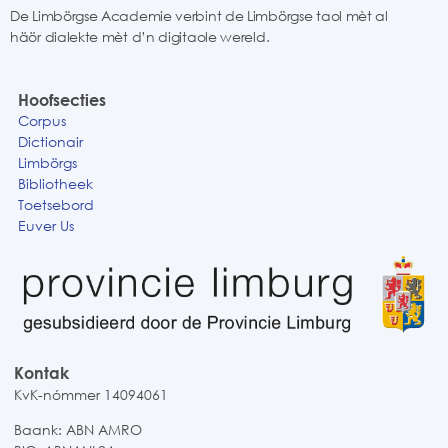
De Limbörgse Academie verbint de Limbörgse taol mèt al
häör dialekte mèt d’n digitaole wereld.
Hoofsecties
Corpus
Dictionair
Limbörgs
Bibliotheek
Toetsebord
Euver Us
Kontak
KvK-nómmer 14094061
Baank: ABN AMRO