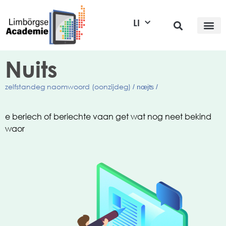
LI
Nuits
zelfstandeg naomwoord (oonzijdeg)
/ nœjʦ /
e beriech of beriechte vaan get wat nog neet bekind
waor