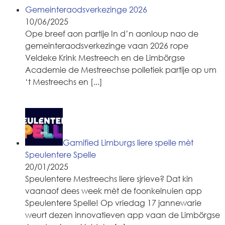
Gemeinteraodsverkezinge 2026
10/06/2025
Ope breef aon partije In d’n aonloup nao de
gemeinteraodsverkezinge vaan 2026 rope
Veldeke Krink Mestreech en de Limbörgse
Academie de Mestreechse polletiek partije op um
‘t Mestreechs en
[...]
Gamified Limburgs liere spelle mèt
Speulentere Spelle
20/01/2025
Speulentere Mestreechs liere sjrieve? Dat kin
vaanaof dees week mèt de foonkelnuien app
Speulentere Spelle! Op vriedag 17 jannewarie
weurt dezen innovatieven app vaan de Limbörgse