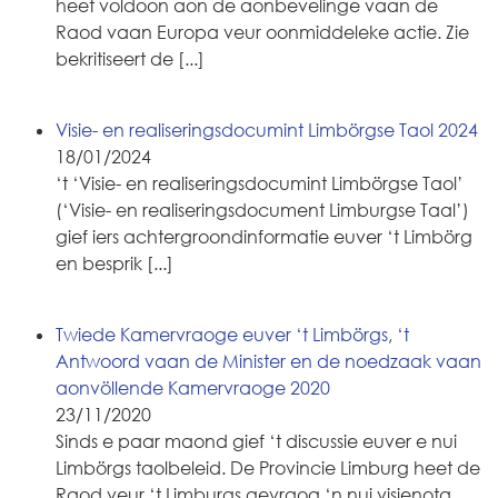
heet voldoon aon de aonbevelinge vaan de
Raod vaan Europa veur oonmiddeleke actie. Zie
bekritiseert de
[...]
Visie- en realiseringsdocumint Limbörgse Taol 2024
18/01/2024
‘t ‘Visie- en realiseringsdocumint Limbörgse Taol’
(‘Visie- en realiseringsdocument Limburgse Taal’)
gief iers achtergroondinformatie euver ‘t Limbörg
en besprik
[...]
Twiede Kamervraoge euver ‘t Limbörgs, ‘t
Antwoord vaan de Minister en de noedzaak vaan
aonvöllende Kamervraoge 2020
23/11/2020
Sinds e paar maond gief ‘t discussie euver e nui
Limbörgs taolbeleid. De Provincie Limburg heet de
Raod veur ‘t Limburgs gevraog ‘n nui visienota