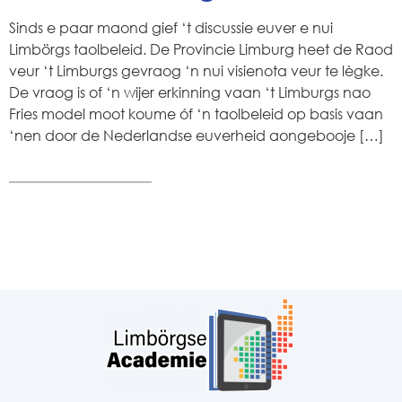
Sinds e paar maond gief ‘t discussie euver e nui
Limbörgs taolbeleid. De Provincie Limburg heet de Raod
veur ‘t Limburgs gevraog ‘n nui visienota veur te lègke.
De vraog is of ‘n wijer erkinning vaan ‘t Limburgs nao
Fries model moot koume óf ‘n taolbeleid op basis vaan
‘nen door de Nederlandse euverheid aongebooje […]