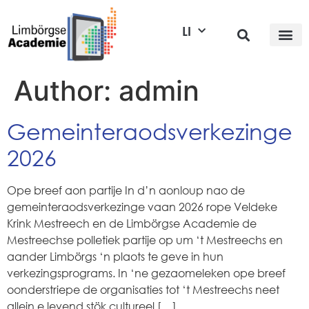
LI
Author:
admin
Gemeinteraodsverkezinge
2026
Ope breef aon partije In d’n aonloup nao de
gemeinteraodsverkezinge vaan 2026 rope Veldeke
Krink Mestreech en de Limbörgse Academie de
Mestreechse polletiek partije op um ‘t Mestreechs en
aander Limbörgs ‘n plaots te geve in hun
verkezingsprograms. In ‘ne gezaomeleken ope breef
oonderstriepe de organisaties tot ‘t Mestreechs neet
allein e levend stök cultureel […]