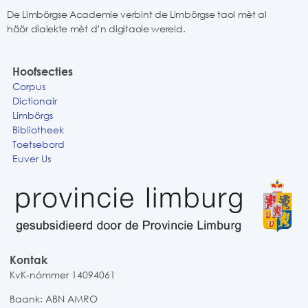
De Limbörgse Academie verbint de Limbörgse taol mèt al
häör dialekte mèt d’n digitaole wereld.
Hoofsecties
Corpus
Dictionair
Limbörgs
Bibliotheek
Toetsebord
Euver Us
Kontak
KvK-nómmer 14094061
Baank: ABN AMRO