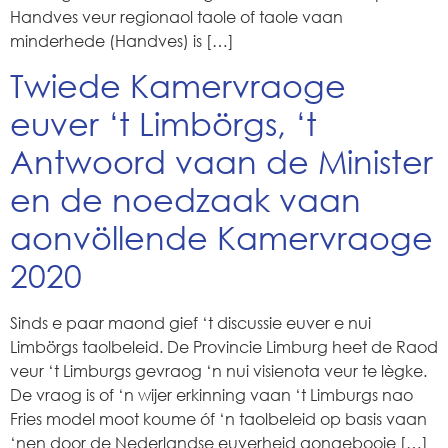
Handves veur regionaol taole of taole vaan
minderhede (Handves) is […]
Twiede Kamervraoge
euver ‘t Limbörgs, ‘t
Antwoord vaan de Minister
en de noedzaak vaan
aonvöllende Kamervraoge
2020
Sinds e paar maond gief ‘t discussie euver e nui
Limbörgs taolbeleid. De Provincie Limburg heet de Raod
veur ‘t Limburgs gevraog ‘n nui visienota veur te lègke.
De vraog is of ‘n wijer erkinning vaan ‘t Limburgs nao
Fries model moot koume óf ‘n taolbeleid op basis vaan
‘nen door de Nederlandse euverheid aongebooje […]