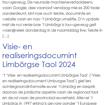
touwgeveug. De neuraole machienevertaoldeens
vaan Google, dee vaanaof vendaog mie es 200 taole
oondersteunt, kint noe ouch tekste, documinte en
website vaan en nao ‘t Limbörgs umzètte. D’n update
mèt de nui versie boe ‘t Limbörgs is touwgeveug geit
woersjijnelek donderdag in de naomiddag live. Tekste in
[…]
Visie- en
realiseringsdocumint
Limbörgse Taol 2024
‘t ‘Visie- en realiseringsdocumint Limbörgse Taol’ (‘Visie-
en realiseringsdocument Limburgse Taal’) gief iers
achtergroondinformatie euver ‘t Limbörg en besprik
daonao de juridische aspekte vaan de regionaol taol
en de rol vaan de provinciaol euverheid. Allewel ‘t
Limbörgs in 1997 erkind is gewore oonder ‘t Europese