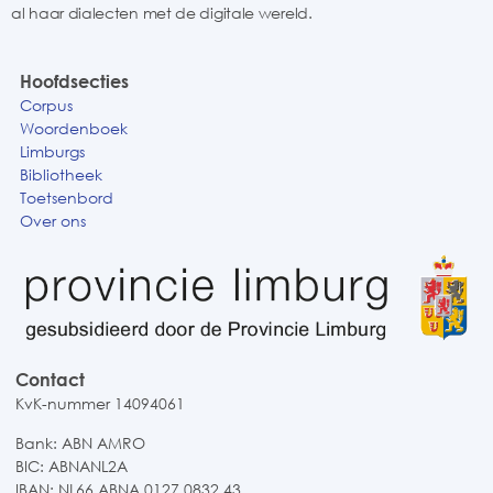
al haar dialecten met de digitale wereld.
Hoofdsecties
Corpus
Woordenboek
Limburgs
Bibliotheek
Toetsenbord
Over ons
Contact
KvK-nummer 14094061
Bank: ABN AMRO
BIC: ABNANL2A
IBAN: NL66 ABNA 0127 0832 43