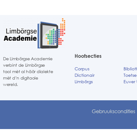
Hoofsecties
De Limbörgse Academie
verbint de Limbörgse
Corpus
Biblio
taol mèt al häör dialekte
Dictionair
Toets
mèt d’n digitaole
Limbörgs
Euver 
wereld.
Gebruukscondities