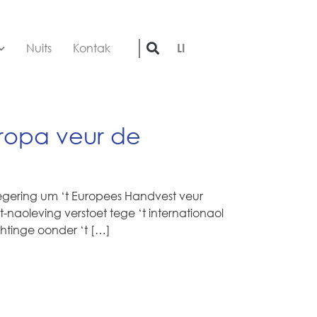
Nuits
Kontak
LI
ropa veur de
gering um ‘t Europees Handvest veur
naoleving verstoet tege ‘t internationaol
htinge oonder ‘t […]