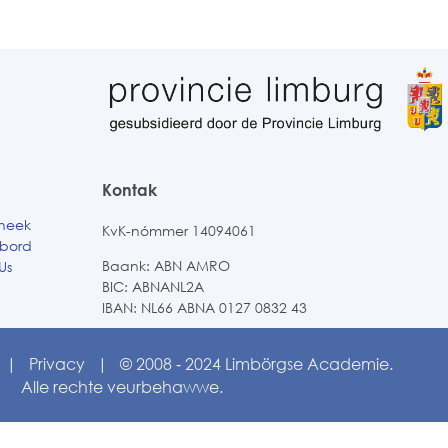
Kontak
theek
KvK-nómmer 14094061
ebord
Baank: ABN AMRO
Us
BIC: ABNANL2A
IBAN: NL66 ABNA 0127 0832 43
|
Privacy
| © 2008 ‑ 2024 Limbörgse Academie.
Alle rechte veurbehawwe.