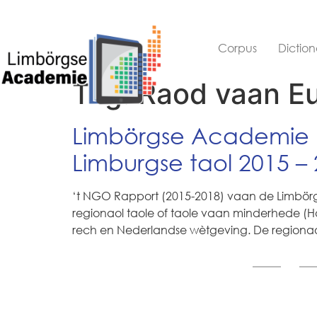
Corpus
Diction
Tag:
Raod vaan E
Limbörgse Academie 
Limburgse taol 2015 –
‘t NGO Rapport (2015-2018) vaan de Limbör
regionaol taole of taole vaan minderhede (Ha
rech en Nederlandse wètgeving. De regionao