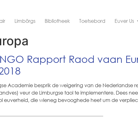
air
Limbörgs
Bibliotheek
Toetsebord
Euver Us
uropa
NGO Rapport Raod vaan Eu
 2018
gse Academie besprik de weigering van de Nederlandse re
ndves) veur de Limburgse taol te implementere. Dees neet-
l euverheid, die wieneg bevooghede heet um de verpliec